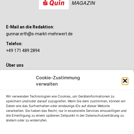
MAGAZIN
E-Mail an die Redaktion:
gunnar.erth@s-markt-mehrwert.de
Telefon:
+49 171 489 2894
Über uns
Wenn’s um Geld geht, hat jeder ganz individuelle Vorstellungen.
Cookie-Zustimmung
Sie wollen mehr als ein gewöhnliches Girokonto? Dann ist unser
verwalten
S-Quin Konto genau das Richtige für Sie. Die beiden
Kontomodelle S-Quin Exklusiv und S-Quin Kompakt bietet Ihnen
etliche Inklusivleistungen. Im S-Quin Magazin erfahren Sie
Wir verwenden Technologien wie Cookies, um Geräteinformationen zu
immer, was es Neues gibt.
speichern und/oder darauf zuzugreifen. Wenn Sie dem zustimmen, können wir
Daten wie das Surfverhalten oder eindeutige IDs auf dieser Website
verarbeiten. Sie haben das Recht, nur in essenzielle Services einzuwilligen und
Die S-Quin Kontomodelle
die Einwilligung zu einem späteren Zeitpunkt in der Datenschutzerklärung zu
ändern oder zu widerrufen.
Impressum
Datenschutzhinweise