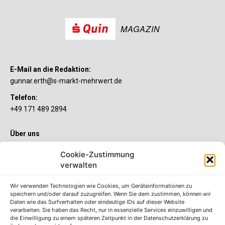
MAGAZIN
E-Mail an die Redaktion:
gunnar.erth@s-markt-mehrwert.de
Telefon:
+49 171 489 2894
Über uns
Wenn’s um Geld geht, hat jeder ganz individuelle Vorstellungen.
Cookie-Zustimmung
Sie wollen mehr als ein gewöhnliches Girokonto? Dann ist unser
S-Quin Konto genau das Richtige für Sie. Die beiden
verwalten
Kontomodelle S-Quin Exklusiv und S-Quin Kompakt bietet Ihnen
etliche Inklusivleistungen. Im S-Quin Magazin erfahren Sie
Wir verwenden Technologien wie Cookies, um Geräteinformationen zu
immer, was es Neues gibt.
speichern und/oder darauf zuzugreifen. Wenn Sie dem zustimmen, können wir
Daten wie das Surfverhalten oder eindeutige IDs auf dieser Website
verarbeiten. Sie haben das Recht, nur in essenzielle Services einzuwilligen und
Die S-Quin Kontomodelle
die Einwilligung zu einem späteren Zeitpunkt in der Datenschutzerklärung zu