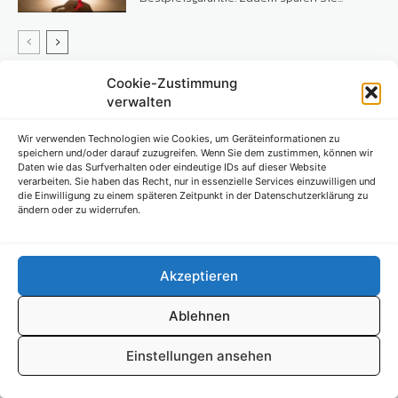
Cookie-Zustimmung
verwalten
Wir verwenden Technologien wie Cookies, um Geräteinformationen zu
MAGAZIN
speichern und/oder darauf zuzugreifen. Wenn Sie dem zustimmen, können wir
Daten wie das Surfverhalten oder eindeutige IDs auf dieser Website
verarbeiten. Sie haben das Recht, nur in essenzielle Services einzuwilligen und
die Einwilligung zu einem späteren Zeitpunkt in der Datenschutzerklärung zu
ändern oder zu widerrufen.
E-Mail an die Redaktion:
gunnar.erth@s-markt-mehrwert.de
Telefon:
Akzeptieren
+49 171 489 2894
Ablehnen
Über uns
Wenn’s um Geld geht, hat jeder ganz individuelle Vorstellungen.
Einstellungen ansehen
Sie wollen mehr als ein gewöhnliches Girokonto? Dann ist unser
S-Quin Konto genau das Richtige für Sie. Die beiden