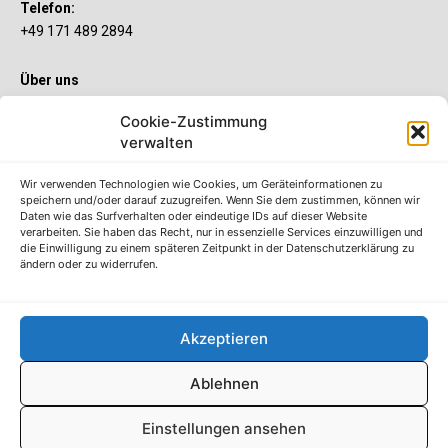
Telefon:
+49 171 489 2894
Über uns
Wenn’s um Geld geht, hat jeder ganz individuelle Vorstellungen.
Cookie-Zustimmung
Sie wollen mehr als ein gewöhnliches Girokonto? Dann ist unser
S-Quin Konto genau das Richtige für Sie. Die beiden
verwalten
Kontomodelle S-Quin Exklusiv und S-Quin Kompakt bietet Ihnen
etliche Inklusivleistungen. Im S-Quin Magazin erfahren Sie
Wir verwenden Technologien wie Cookies, um Geräteinformationen zu
immer, was es Neues gibt.
speichern und/oder darauf zuzugreifen. Wenn Sie dem zustimmen, können wir
Daten wie das Surfverhalten oder eindeutige IDs auf dieser Website
verarbeiten. Sie haben das Recht, nur in essenzielle Services einzuwilligen und
Die S-Quin Kontomodelle
die Einwilligung zu einem späteren Zeitpunkt in der Datenschutzerklärung zu
ändern oder zu widerrufen.
Impressum
Datenschutzhinweise
AGB
Akzeptieren
Erklärung zur Barrierefreiheit
Ablehnen
© S-Markt & Mehrwert & Sparkasse Neuss, 2022-25
Einstellungen ansehen