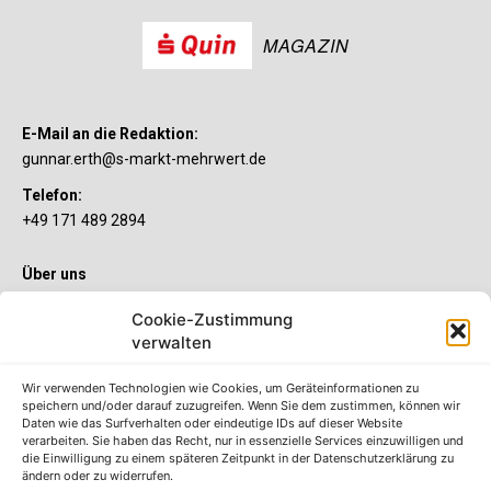
MAGAZIN
E-Mail an die Redaktion:
gunnar.erth@s-markt-mehrwert.de
Telefon:
+49 171 489 2894
Über uns
Wenn’s um Geld geht, hat jeder ganz individuelle Vorstellungen.
Cookie-Zustimmung
Sie wollen mehr als ein gewöhnliches Girokonto? Dann ist unser
verwalten
S-Quin Konto genau das Richtige für Sie. Die beiden
Kontomodelle S-Quin Exklusiv und S-Quin Kompakt bietet Ihnen
etliche Inklusivleistungen. Im S-Quin Magazin erfahren Sie
Wir verwenden Technologien wie Cookies, um Geräteinformationen zu
immer, was es Neues gibt.
speichern und/oder darauf zuzugreifen. Wenn Sie dem zustimmen, können wir
Daten wie das Surfverhalten oder eindeutige IDs auf dieser Website
verarbeiten. Sie haben das Recht, nur in essenzielle Services einzuwilligen und
Die S-Quin Kontomodelle
die Einwilligung zu einem späteren Zeitpunkt in der Datenschutzerklärung zu
ändern oder zu widerrufen.
Impressum