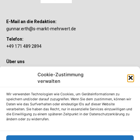
E-Mail an die Redaktion:
gunnar.erth@s-markt-mehrwert.de
Telefon:
+49 171 489 2894
Über uns
Wenn’s um Geld geht, hat jeder ganz individuelle Vorstellungen.
Cookie-Zustimmung
Sie wollen mehr als ein gewöhnliches Girokonto? Dann ist unser
verwalten
S-Quin Konto genau das Richtige für Sie. Die beiden
Kontomodelle S-Quin Exklusiv und S-Quin Kompakt bietet Ihnen
etliche Inklusivleistungen. Im S-Quin Magazin erfahren Sie
Wir verwenden Technologien wie Cookies, um Geräteinformationen zu
immer, was es Neues gibt.
speichern und/oder darauf zuzugreifen. Wenn Sie dem zustimmen, können wir
Daten wie das Surfverhalten oder eindeutige IDs auf dieser Website
verarbeiten. Sie haben das Recht, nur in essenzielle Services einzuwilligen und
Die S-Quin Kontomodelle
die Einwilligung zu einem späteren Zeitpunkt in der Datenschutzerklärung zu
ändern oder zu widerrufen.
Impressum
Datenschutzhinweise
AGB