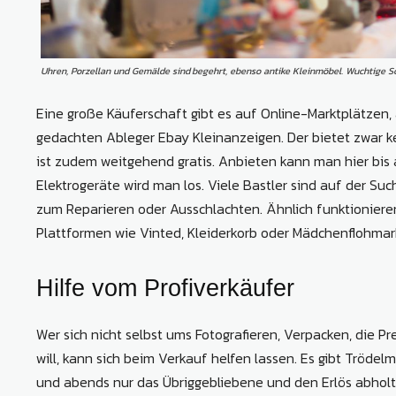
Uhren, Porzellan und Gemälde sind begehrt, ebenso antike Kleinmöbel. Wuchtige S
Eine große Käuferschaft gibt es auf Online-Marktplätzen,
gedachten Ableger Ebay Kleinanzeigen. Der bietet zwar k
ist zudem weitgehend gratis. Anbieten kann man hier bis 
Elektrogeräte wird man los. Viele Bastler sind auf der S
zum Reparieren oder Ausschlachten. Ähnlich funktioniere
Plattformen wie Vinted, Kleiderkorb oder Mädchenflohmark
Hilfe vom Profiverkäufer
Wer sich nicht selbst ums Fotografieren, Verpacken, die 
will, kann sich beim Verkauf helfen lassen. Es gibt Tröde
und abends nur das Übriggebliebene und den Erlös abho