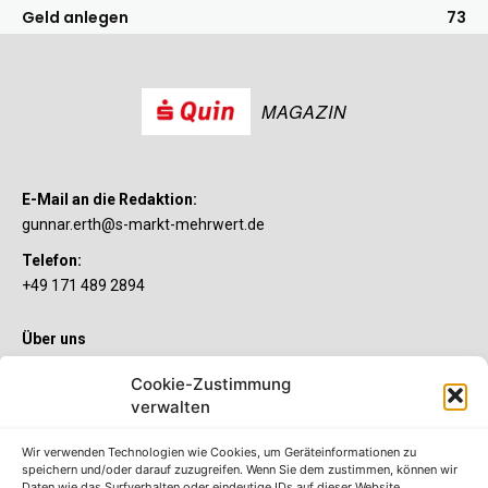
Geld anlegen
73
MAGAZIN
E-Mail an die Redaktion:
gunnar.erth@s-markt-mehrwert.de
Telefon:
+49 171 489 2894
Über uns
Wenn’s um Geld geht, hat jeder ganz individuelle Vorstellungen.
Cookie-Zustimmung
Sie wollen mehr als ein gewöhnliches Girokonto? Dann ist unser
verwalten
S-Quin Konto genau das Richtige für Sie. Die beiden
Kontomodelle S-Quin Exklusiv und S-Quin Kompakt bietet Ihnen
etliche Inklusivleistungen. Im S-Quin Magazin erfahren Sie
Wir verwenden Technologien wie Cookies, um Geräteinformationen zu
immer, was es Neues gibt.
speichern und/oder darauf zuzugreifen. Wenn Sie dem zustimmen, können wir
Daten wie das Surfverhalten oder eindeutige IDs auf dieser Website