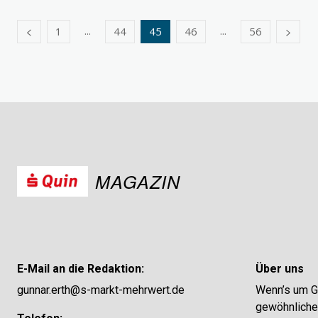
...
...
1
44
45
46
56
MAGAZIN
E-Mail an die Redaktion:
Über uns
gunnar.erth@s-markt-mehrwert.de
Wenn’s um Ge
gewöhnliches