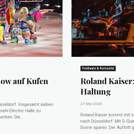
Festivals & Konzerte
how auf Kufen
Roland Kaiser:
Haltung
27. Mai 2026
sseldorf. Insgesamt sieben
ishi Electric Halle zu
Roland Kaiser kommt mit s
sehen. S-Quin-Kunden können Tickets zum Vorteilspreis erwerben. Die...
nach Düsseldorf. Mit S-Qui
Dome sparen. Der Auftr