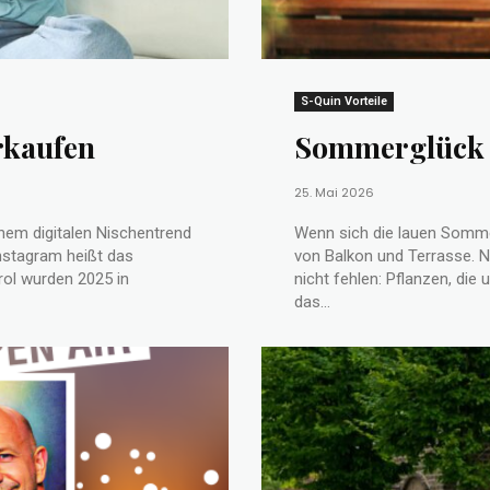
S-Quin Vorteile
rkaufen
Sommerglück 
25. Mai 2026
nem digitalen Nischentrend
Wenn sich die lauen Somme
nstagram heißt das
von Balkon und Terrasse. N
ol wurden 2025 in
nicht fehlen: Pflanzen, die unverschämt 
das...