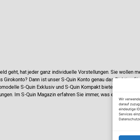
ld geht, hat jeder ganz individuelle Vorstellungen. Sie wollen me
 Girokonto? Dann ist unser S-Quin Konto genau das Richtige für
modelle S-Quin Exklusiv und S-Quin Kompakt bietet Ihnen etlic
tungen. Im S-Quin Magazin erfahren Sie immer, was es Neues gib
Wir verwende
darauf zuzug
eindeutige ID
Services einz
Datenschutze