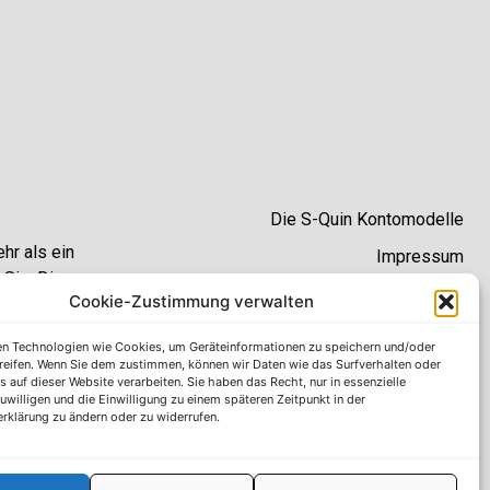
Die S-Quin Kontomodelle
hr als ein
Impressum
 Sie. Die
Datenschutzhinweise
Cookie-Zustimmung verwalten
he
t.
AGB
n Technologien wie Cookies, um Geräteinformationen zu speichern und/oder
reifen. Wenn Sie dem zustimmen, können wir Daten wie das Surfverhalten oder
Erklärung zur Barrierefreiheit
s auf dieser Website verarbeiten. Sie haben das Recht, nur in essenzielle
uwilligen und die Einwilligung zu einem späteren Zeitpunkt in der
rklärung zu ändern oder zu widerrufen.