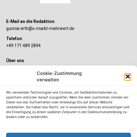
E-Mail an die Redaktion:
gunnar.erth@s-markt-mehrwert.de
Telefon:
+49 171 489 2894
Über uns
Wenn’s um Geld geht, hat jeder ganz individuelle Vorstellungen.
Cookie-Zustimmung
Sie wollen mehr als ein gewöhnliches Girokonto? Dann ist unser
verwalten
S-Quin Konto genau das Richtige für Sie. Die beiden
Kontomodelle S-Quin Exklusiv und S-Quin Kompakt bietet Ihnen
etliche Inklusivleistungen. Im S-Quin Magazin erfahren Sie
Wir verwenden Technologien wie Cookies, um Geräteinformationen zu
immer, was es Neues gibt.
speichern und/oder darauf zuzugreifen. Wenn Sie dem zustimmen, können wir
Daten wie das Surfverhalten oder eindeutige IDs auf dieser Website
verarbeiten. Sie haben das Recht, nur in essenzielle Services einzuwilligen und
Die S-Quin Kontomodelle
die Einwilligung zu einem späteren Zeitpunkt in der Datenschutzerklärung zu
ändern oder zu widerrufen.
Impressum
Datenschutzhinweise
AGB