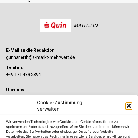
MAGAZIN
E-Mail an die Redaktion:
gunnar.erth@s-markt-mehrwert.de
Telefon:
+49 171 489 2894
Über uns
Wenn’s um Geld geht, hat jeder ganz individuelle Vorstellungen.
Cookie-Zustimmung
Sie wollen mehr als ein gewöhnliches Girokonto? Dann ist unser
verwalten
S-Quin Konto genau das Richtige für Sie. Die beiden
Kontomodelle S-Quin Exklusiv und S-Quin Kompakt bietet Ihnen
etliche Inklusivleistungen. Im S-Quin Magazin erfahren Sie
Wir verwenden Technologien wie Cookies, um Geräteinformationen zu
immer, was es Neues gibt.
speichern und/oder darauf zuzugreifen. Wenn Sie dem zustimmen, können wir
Daten wie das Surfverhalten oder eindeutige IDs auf dieser Website
verarbeiten. Sie haben das Recht, nur in essenzielle Services einzuwilligen und