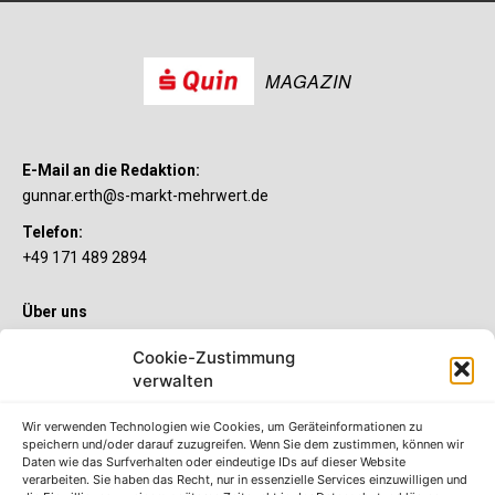
MAGAZIN
E-Mail an die Redaktion:
gunnar.erth@s-markt-mehrwert.de
Telefon:
+49 171 489 2894
Über uns
Wenn’s um Geld geht, hat jeder ganz individuelle Vorstellungen.
Cookie-Zustimmung
Sie wollen mehr als ein gewöhnliches Girokonto? Dann ist unser
S-Quin Konto genau das Richtige für Sie. Die beiden
verwalten
Kontomodelle S-Quin Exklusiv und S-Quin Kompakt bietet Ihnen
etliche Inklusivleistungen. Im S-Quin Magazin erfahren Sie
Wir verwenden Technologien wie Cookies, um Geräteinformationen zu
immer, was es Neues gibt.
speichern und/oder darauf zuzugreifen. Wenn Sie dem zustimmen, können wir
Daten wie das Surfverhalten oder eindeutige IDs auf dieser Website
verarbeiten. Sie haben das Recht, nur in essenzielle Services einzuwilligen und