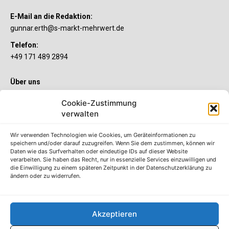
E-Mail an die Redaktion:
gunnar.erth@s-markt-mehrwert.de
Telefon:
+49 171 489 2894
Über uns
Wenn’s um Geld geht, hat jeder ganz individuelle Vorstellungen.
Cookie-Zustimmung
Sie wollen mehr als ein gewöhnliches Girokonto? Dann ist unser
verwalten
S-Quin Konto genau das Richtige für Sie. Die beiden
Kontomodelle S-Quin Exklusiv und S-Quin Kompakt bietet Ihnen
etliche Inklusivleistungen. Im S-Quin Magazin erfahren Sie
Wir verwenden Technologien wie Cookies, um Geräteinformationen zu
immer, was es Neues gibt.
speichern und/oder darauf zuzugreifen. Wenn Sie dem zustimmen, können wir
Daten wie das Surfverhalten oder eindeutige IDs auf dieser Website
verarbeiten. Sie haben das Recht, nur in essenzielle Services einzuwilligen und
Die S-Quin Kontomodelle
die Einwilligung zu einem späteren Zeitpunkt in der Datenschutzerklärung zu
ändern oder zu widerrufen.
Impressum
Datenschutzhinweise
AGB
Akzeptieren
Erklärung zur Barrierefreiheit