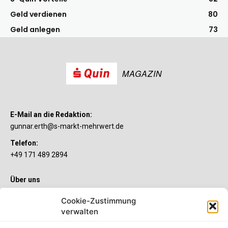
Geld verdienen
80
Geld anlegen
73
MAGAZIN
E-Mail an die Redaktion:
gunnar.erth@s-markt-mehrwert.de
Telefon:
+49 171 489 2894
Über uns
Wenn’s um Geld geht, hat jeder ganz individuelle Vorstellungen.
Cookie-Zustimmung
Sie wollen mehr als ein gewöhnliches Girokonto? Dann ist unser
verwalten
S-Quin Konto genau das Richtige für Sie. Die beiden
Kontomodelle S-Quin Exklusiv und S-Quin Kompakt bietet Ihnen