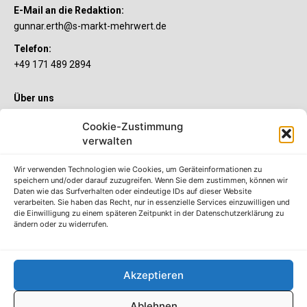
E-Mail an die Redaktion:
gunnar.erth@s-markt-mehrwert.de
Telefon:
+49 171 489 2894
Über uns
Wenn’s um Geld geht, hat jeder ganz individuelle Vorstellungen.
Cookie-Zustimmung
Sie wollen mehr als ein gewöhnliches Girokonto? Dann ist unser
verwalten
S-Quin Konto genau das Richtige für Sie. Die beiden
Kontomodelle S-Quin Exklusiv und S-Quin Kompakt bietet Ihnen
etliche Inklusivleistungen. Im S-Quin Magazin erfahren Sie
Wir verwenden Technologien wie Cookies, um Geräteinformationen zu
immer, was es Neues gibt.
speichern und/oder darauf zuzugreifen. Wenn Sie dem zustimmen, können wir
Daten wie das Surfverhalten oder eindeutige IDs auf dieser Website
verarbeiten. Sie haben das Recht, nur in essenzielle Services einzuwilligen und
Die S-Quin Kontomodelle
die Einwilligung zu einem späteren Zeitpunkt in der Datenschutzerklärung zu
ändern oder zu widerrufen.
Impressum
Datenschutzhinweise
AGB
Akzeptieren
Erklärung zur Barrierefreiheit
Ablehnen