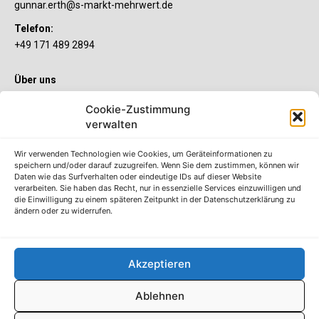
gunnar.erth@s-markt-mehrwert.de
Telefon:
+49 171 489 2894
Über uns
Wenn’s um Geld geht, hat jeder ganz individuelle Vorstellungen.
Cookie-Zustimmung
Sie wollen mehr als ein gewöhnliches Girokonto? Dann ist unser
verwalten
S-Quin Konto genau das Richtige für Sie. Die beiden
Kontomodelle S-Quin Exklusiv und S-Quin Kompakt bietet Ihnen
etliche Inklusivleistungen. Im S-Quin Magazin erfahren Sie
Wir verwenden Technologien wie Cookies, um Geräteinformationen zu
immer, was es Neues gibt.
speichern und/oder darauf zuzugreifen. Wenn Sie dem zustimmen, können wir
Daten wie das Surfverhalten oder eindeutige IDs auf dieser Website
verarbeiten. Sie haben das Recht, nur in essenzielle Services einzuwilligen und
Die S-Quin Kontomodelle
die Einwilligung zu einem späteren Zeitpunkt in der Datenschutzerklärung zu
ändern oder zu widerrufen.
Impressum
Datenschutzhinweise
AGB
Akzeptieren
Erklärung zur Barrierefreiheit
Ablehnen