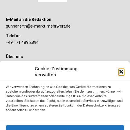
E-Mail an die Redaktion:
gunnar.erth@s-markt-mehrwert.de
Telefon:
+49 171 489 2894
Über uns
Wenn’s um Geld geht, hat jeder ganz individuelle Vorstellungen.
Cookie-Zustimmung
Sie wollen mehr als ein gewöhnliches Girokonto? Dann ist unser
verwalten
S-Quin Konto genau das Richtige für Sie. Die beiden
Kontomodelle S-Quin Exklusiv und S-Quin Kompakt bietet Ihnen
etliche Inklusivleistungen. Im S-Quin Magazin erfahren Sie
Wir verwenden Technologien wie Cookies, um Geräteinformationen zu
immer, was es Neues gibt.
speichern und/oder darauf zuzugreifen. Wenn Sie dem zustimmen, können wir
Daten wie das Surfverhalten oder eindeutige IDs auf dieser Website
verarbeiten. Sie haben das Recht, nur in essenzielle Services einzuwilligen und
Die S-Quin Kontomodelle
die Einwilligung zu einem späteren Zeitpunkt in der Datenschutzerklärung zu
ändern oder zu widerrufen.
Impressum
Datenschutzhinweise
AGB