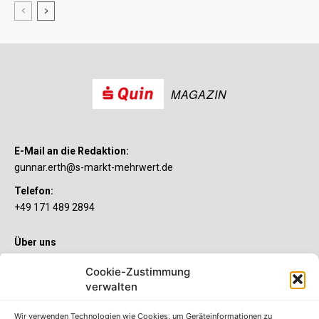
MAGAZIN
E-Mail an die Redaktion:
gunnar.erth@s-markt-mehrwert.de
Telefon:
+49 171 489 2894
Über uns
Wenn’s um Geld geht, hat jeder ganz individuelle Vorstellungen.
Cookie-Zustimmung
Sie wollen mehr als ein gewöhnliches Girokonto? Dann ist unser
verwalten
S-Quin Konto genau das Richtige für Sie. Die beiden
Kontomodelle S-Quin Exklusiv und S-Quin Kompakt bietet Ihnen
etliche Inklusivleistungen. Im S-Quin Magazin erfahren Sie
Wir verwenden Technologien wie Cookies, um Geräteinformationen zu