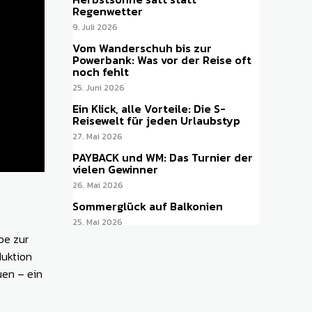
Regenwetter
9. Juli 2026
Vom Wanderschuh bis zur
Powerbank: Was vor der Reise oft
noch fehlt
25. Juni 2026
Ein Klick, alle Vorteile: Die S-
Reisewelt für jeden Urlaubstyp
27. Mai 2026
PAYBACK und WM: Das Turnier der
vielen Gewinner
26. Mai 2026
Sommerglück auf Balkonien
25. Mai 2026
be zur
duktion
uen – ein