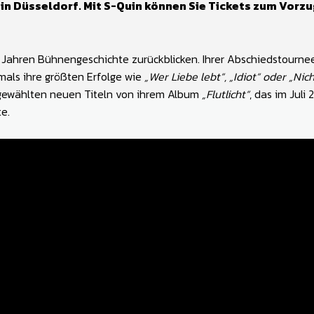
 in Düsseldorf
. Mit S-Quin können Sie Tickets zum Vorz
0 Jahren Bühnengeschichte zurückblicken. Ihrer Abschiedstourne
hmals ihre größten Erfolge wie
„Wer Liebe lebt“, „Idiot“ oder „Nic
gewählten neuen Titeln von ihrem Album
„Flutlicht“
, das im Juli 
te
.