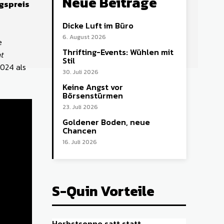
Neue Beiträge
ugspreis
Dicke Luft im Büro
6. August 2026
e
Thrifting-Events: Wühlen mit
ht
Stil
2024 als
30. Juli 2026
Keine Angst vor
Börsenstürmen
23. Juli 2026
Goldener Boden, neue
Chancen
16. Juli 2026
S-Quin Vorteile
Herbstsonne satt statt