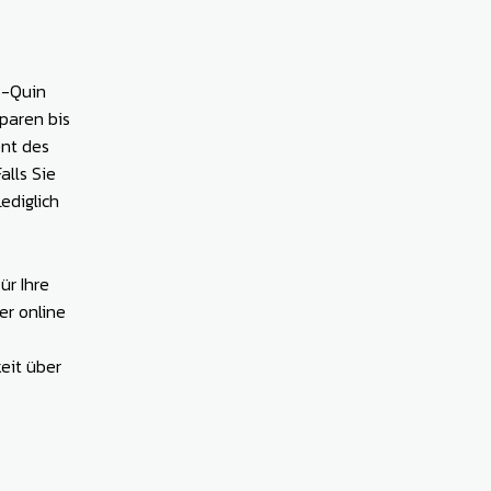
S-Quin
sparen bis
ent des
alls Sie
ediglich
ür Ihre
er online
eit über