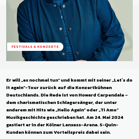
FESTIVALS & KONZERTE
Er will „es nochmal tun“ und kommt mit seiner „Let`s do
it again“-Tour zurück auf die Konzertbühnen
Deutschlands. Die Rede ist von Howard Carpendale –
dem charismatischen Schlagersänger, der unter
anderem mit Hits wie „Hello Again“ oder „Ti Amo“
Musikgeschichte geschrieben hat. Am 24. Mai 2024
gastiert er in der Kölner Lanxess-Arena. S-Quin-
Kunden können zum Vorteilspreis dabei sein.