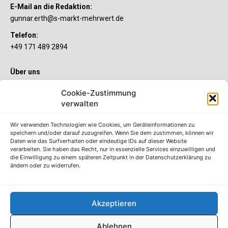
E-Mail an die Redaktion:
gunnar.erth@s-markt-mehrwert.de
Telefon:
+49 171 489 2894
Über uns
Wenn’s um Geld geht, hat jeder ganz individuelle Vorstellungen.
Cookie-Zustimmung
Sie wollen mehr als ein gewöhnliches Girokonto? Dann ist unser
S-Quin Konto genau das Richtige für Sie. Die beiden
verwalten
Kontomodelle S-Quin Exklusiv und S-Quin Kompakt bietet Ihnen
etliche Inklusivleistungen. Im S-Quin Magazin erfahren Sie
Wir verwenden Technologien wie Cookies, um Geräteinformationen zu
immer, was es Neues gibt.
speichern und/oder darauf zuzugreifen. Wenn Sie dem zustimmen, können wir
Daten wie das Surfverhalten oder eindeutige IDs auf dieser Website
verarbeiten. Sie haben das Recht, nur in essenzielle Services einzuwilligen und
Die S-Quin Kontomodelle
die Einwilligung zu einem späteren Zeitpunkt in der Datenschutzerklärung zu
ändern oder zu widerrufen.
Impressum
Datenschutzhinweise
AGB
Akzeptieren
Erklärung zur Barrierefreiheit
Ablehnen