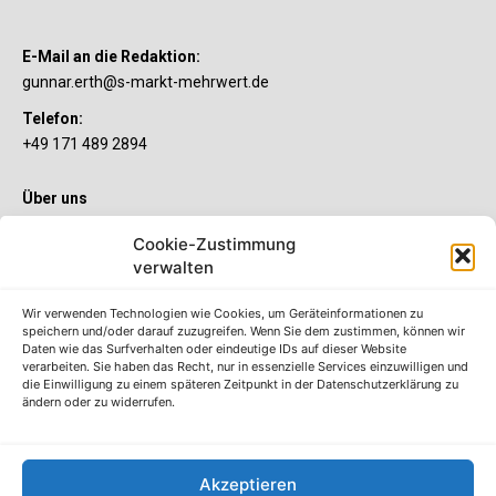
E-Mail an die Redaktion:
gunnar.erth@s-markt-mehrwert.de
Telefon:
+49 171 489 2894
Über uns
Wenn’s um Geld geht, hat jeder ganz individuelle Vorstellungen.
Cookie-Zustimmung
Sie wollen mehr als ein gewöhnliches Girokonto? Dann ist unser
S-Quin Konto genau das Richtige für Sie. Die beiden
verwalten
Kontomodelle S-Quin Exklusiv und S-Quin Kompakt bietet Ihnen
etliche Inklusivleistungen. Im S-Quin Magazin erfahren Sie
Wir verwenden Technologien wie Cookies, um Geräteinformationen zu
immer, was es Neues gibt.
speichern und/oder darauf zuzugreifen. Wenn Sie dem zustimmen, können wir
Daten wie das Surfverhalten oder eindeutige IDs auf dieser Website
verarbeiten. Sie haben das Recht, nur in essenzielle Services einzuwilligen und
Die S-Quin Kontomodelle
die Einwilligung zu einem späteren Zeitpunkt in der Datenschutzerklärung zu
ändern oder zu widerrufen.
Impressum
Datenschutzhinweise
AGB
Akzeptieren