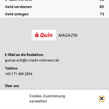
Geld verdienen
80
Geld anlegen
73
MAGAZIN
E-Mail an die Redaktion:
gunnar.erth@s-markt-mehrwert.de
Telefon:
+49 171 489 2894
Über uns
Wenn’s um Geld geht, hat jeder ganz individuelle Vorstellungen.
Cookie-Zustimmung
Sie wollen mehr als ein gewöhnliches Girokonto? Dann ist unser
verwalten
S-Quin Konto genau das Richtige für Sie. Die beiden
Kontomodelle S-Quin Exklusiv und S-Quin Kompakt bietet Ihnen