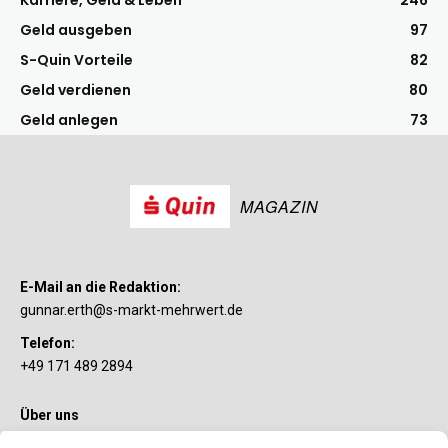
Karriere, Geld & Leben
246
Geld ausgeben
97
S-Quin Vorteile
82
Geld verdienen
80
Geld anlegen
73
MAGAZIN
E-Mail an die Redaktion:
gunnar.erth@s-markt-mehrwert.de
Telefon:
+49 171 489 2894
Über uns
Wenn’s um Geld geht, hat jeder ganz individuelle Vorstellungen.