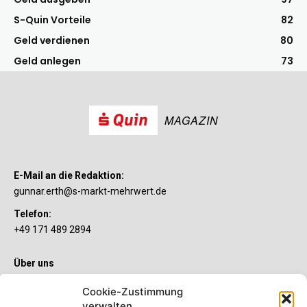
S-Quin Vorteile
82
Geld verdienen
80
Geld anlegen
73
MAGAZIN
E-Mail an die Redaktion:
gunnar.erth@s-markt-mehrwert.de
Telefon:
+49 171 489 2894
Über uns
Wenn’s um Geld geht, hat jeder ganz individuelle Vorstellungen.
Cookie-Zustimmung
Sie wollen mehr als ein gewöhnliches Girokonto? Dann ist unser
verwalten
S-Quin Konto genau das Richtige für Sie. Die beiden