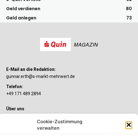
Geld verdienen
80
Geld anlegen
73
MAGAZIN
E-Mail an die Redaktion:
gunnar.erth@s-markt-mehrwert.de
Telefon:
+49 171 489 2894
Über uns
Wenn’s um Geld geht, hat jeder ganz individuelle Vorstellungen.
Cookie-Zustimmung
Sie wollen mehr als ein gewöhnliches Girokonto? Dann ist unser
verwalten
S-Quin Konto genau das Richtige für Sie. Die beiden
Kontomodelle S-Quin Exklusiv und S-Quin Kompakt bietet Ihnen