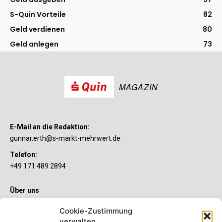
S-Quin Vorteile
82
Geld verdienen
80
Geld anlegen
73
MAGAZIN
E-Mail an die Redaktion:
gunnar.erth@s-markt-mehrwert.de
Telefon:
+49 171 489 2894
Über uns
Wenn’s um Geld geht, hat jeder ganz individuelle Vorstellungen.
Cookie-Zustimmung
Sie wollen mehr als ein gewöhnliches Girokonto? Dann ist unser
verwalten
S-Quin Konto genau das Richtige für Sie. Die beiden