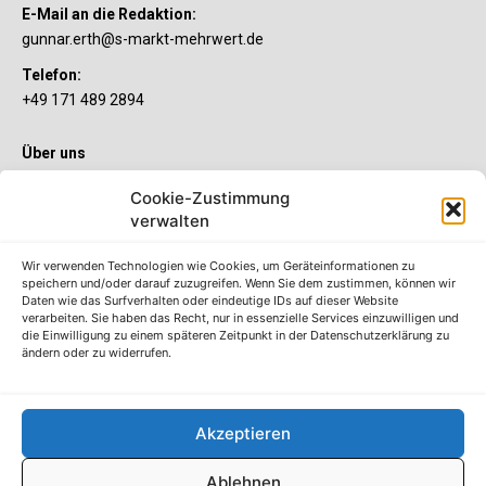
E-Mail an die Redaktion:
gunnar.erth@s-markt-mehrwert.de
Telefon:
+49 171 489 2894
Über uns
Wenn’s um Geld geht, hat jeder ganz individuelle Vorstellungen.
Cookie-Zustimmung
Sie wollen mehr als ein gewöhnliches Girokonto? Dann ist unser
verwalten
S-Quin Konto genau das Richtige für Sie. Die beiden
Kontomodelle S-Quin Exklusiv und S-Quin Kompakt bietet Ihnen
etliche Inklusivleistungen. Im S-Quin Magazin erfahren Sie
Wir verwenden Technologien wie Cookies, um Geräteinformationen zu
immer, was es Neues gibt.
speichern und/oder darauf zuzugreifen. Wenn Sie dem zustimmen, können wir
Daten wie das Surfverhalten oder eindeutige IDs auf dieser Website
verarbeiten. Sie haben das Recht, nur in essenzielle Services einzuwilligen und
Die S-Quin Kontomodelle
die Einwilligung zu einem späteren Zeitpunkt in der Datenschutzerklärung zu
ändern oder zu widerrufen.
Impressum
Datenschutzhinweise
AGB
Akzeptieren
Erklärung zur Barrierefreiheit
Ablehnen