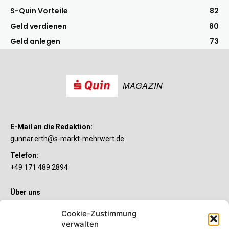
S-Quin Vorteile
82
Geld verdienen
80
Geld anlegen
73
MAGAZIN
E-Mail an die Redaktion:
gunnar.erth@s-markt-mehrwert.de
Telefon:
+49 171 489 2894
Über uns
Wenn’s um Geld geht, hat jeder ganz individuelle Vorstellungen.
Cookie-Zustimmung
Sie wollen mehr als ein gewöhnliches Girokonto? Dann ist unser
verwalten
S-Quin Konto genau das Richtige für Sie. Die beiden