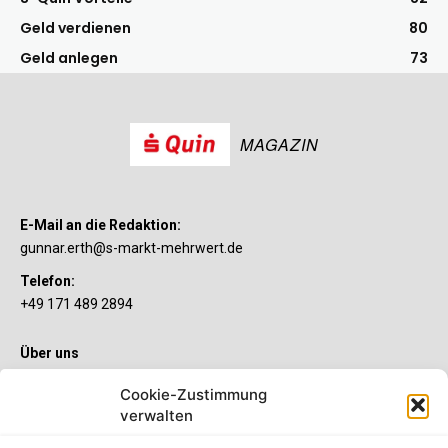
Geld verdienen
80
Geld anlegen
73
MAGAZIN
E-Mail an die Redaktion:
gunnar.erth@s-markt-mehrwert.de
Telefon:
+49 171 489 2894
Über uns
Wenn’s um Geld geht, hat jeder ganz individuelle Vorstellungen.
Cookie-Zustimmung
Sie wollen mehr als ein gewöhnliches Girokonto? Dann ist unser
verwalten
S-Quin Konto genau das Richtige für Sie. Die beiden
Kontomodelle S-Quin Exklusiv und S-Quin Kompakt bietet Ihnen