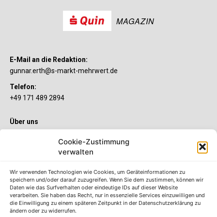
MAGAZIN
E-Mail an die Redaktion:
gunnar.erth@s-markt-mehrwert.de
Telefon:
+49 171 489 2894
Über uns
Wenn’s um Geld geht, hat jeder ganz individuelle Vorstellungen.
Cookie-Zustimmung
Sie wollen mehr als ein gewöhnliches Girokonto? Dann ist unser
verwalten
S-Quin Konto genau das Richtige für Sie. Die beiden
Kontomodelle S-Quin Exklusiv und S-Quin Kompakt bietet Ihnen
etliche Inklusivleistungen. Im S-Quin Magazin erfahren Sie
Wir verwenden Technologien wie Cookies, um Geräteinformationen zu
immer, was es Neues gibt.
speichern und/oder darauf zuzugreifen. Wenn Sie dem zustimmen, können wir
Daten wie das Surfverhalten oder eindeutige IDs auf dieser Website
verarbeiten. Sie haben das Recht, nur in essenzielle Services einzuwilligen und
Die S-Quin Kontomodelle
die Einwilligung zu einem späteren Zeitpunkt in der Datenschutzerklärung zu
ändern oder zu widerrufen.
Impressum