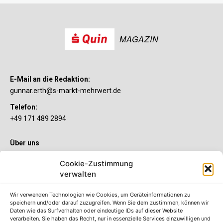
MAGAZIN
E-Mail an die Redaktion:
gunnar.erth@s-markt-mehrwert.de
Telefon:
+49 171 489 2894
Über uns
Wenn’s um Geld geht, hat jeder ganz individuelle Vorstellungen.
Cookie-Zustimmung
Sie wollen mehr als ein gewöhnliches Girokonto? Dann ist unser
S-Quin Konto genau das Richtige für Sie. Die beiden
verwalten
Kontomodelle S-Quin Exklusiv und S-Quin Kompakt bietet Ihnen
etliche Inklusivleistungen. Im S-Quin Magazin erfahren Sie
Wir verwenden Technologien wie Cookies, um Geräteinformationen zu
immer, was es Neues gibt.
speichern und/oder darauf zuzugreifen. Wenn Sie dem zustimmen, können wir
Daten wie das Surfverhalten oder eindeutige IDs auf dieser Website
verarbeiten. Sie haben das Recht, nur in essenzielle Services einzuwilligen und