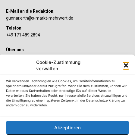
E-Mail an die Redaktion:
gunnar.erth@s-markt-mehrwert.de
Telefon:
+49 171 489 2894
Über uns
Wenn’s um Geld geht, hat jeder ganz individuelle Vorstellungen.
Cookie-Zustimmung
Sie wollen mehr als ein gewöhnliches Girokonto? Dann ist unser
S-Quin Konto genau das Richtige für Sie. Die beiden
verwalten
Kontomodelle S-Quin Exklusiv und S-Quin Kompakt bietet Ihnen
etliche Inklusivleistungen. Im S-Quin Magazin erfahren Sie
Wir verwenden Technologien wie Cookies, um Geräteinformationen zu
immer, was es Neues gibt.
speichern und/oder darauf zuzugreifen. Wenn Sie dem zustimmen, können wir
Daten wie das Surfverhalten oder eindeutige IDs auf dieser Website
verarbeiten. Sie haben das Recht, nur in essenzielle Services einzuwilligen und
Die S-Quin Kontomodelle
die Einwilligung zu einem späteren Zeitpunkt in der Datenschutzerklärung zu
ändern oder zu widerrufen.
Impressum
Datenschutzhinweise
AGB
Akzeptieren
Erklärung zur Barrierefreiheit