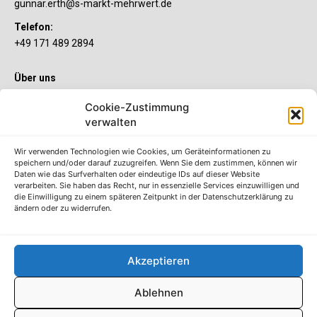
gunnar.erth@s-markt-mehrwert.de
Telefon:
+49 171 489 2894
Über uns
Wenn’s um Geld geht, hat jeder ganz individuelle Vorstellungen.
Cookie-Zustimmung
Sie wollen mehr als ein gewöhnliches Girokonto? Dann ist unser
verwalten
S-Quin Konto genau das Richtige für Sie. Die beiden
Kontomodelle S-Quin Exklusiv und S-Quin Kompakt bietet Ihnen
etliche Inklusivleistungen. Im S-Quin Magazin erfahren Sie
Wir verwenden Technologien wie Cookies, um Geräteinformationen zu
immer, was es Neues gibt.
speichern und/oder darauf zuzugreifen. Wenn Sie dem zustimmen, können wir
Daten wie das Surfverhalten oder eindeutige IDs auf dieser Website
verarbeiten. Sie haben das Recht, nur in essenzielle Services einzuwilligen und
Die S-Quin Kontomodelle
die Einwilligung zu einem späteren Zeitpunkt in der Datenschutzerklärung zu
ändern oder zu widerrufen.
Impressum
Datenschutzhinweise
AGB
Akzeptieren
Erklärung zur Barrierefreiheit
Ablehnen