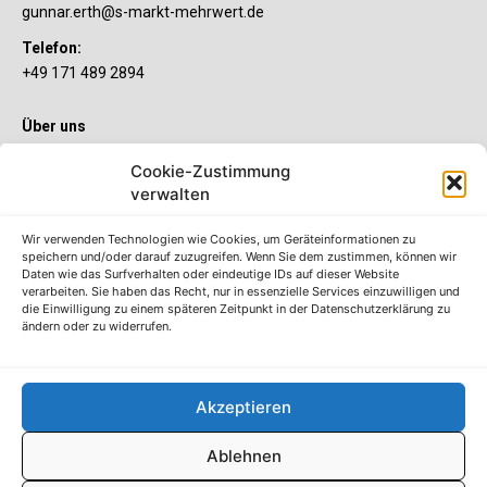
gunnar.erth@s-markt-mehrwert.de
Telefon:
+49 171 489 2894
Über uns
Wenn’s um Geld geht, hat jeder ganz individuelle Vorstellungen.
Cookie-Zustimmung
Sie wollen mehr als ein gewöhnliches Girokonto? Dann ist unser
verwalten
S-Quin Konto genau das Richtige für Sie. Die beiden
Kontomodelle S-Quin Exklusiv und S-Quin Kompakt bietet Ihnen
etliche Inklusivleistungen. Im S-Quin Magazin erfahren Sie
Wir verwenden Technologien wie Cookies, um Geräteinformationen zu
immer, was es Neues gibt.
speichern und/oder darauf zuzugreifen. Wenn Sie dem zustimmen, können wir
Daten wie das Surfverhalten oder eindeutige IDs auf dieser Website
verarbeiten. Sie haben das Recht, nur in essenzielle Services einzuwilligen und
Die S-Quin Kontomodelle
die Einwilligung zu einem späteren Zeitpunkt in der Datenschutzerklärung zu
ändern oder zu widerrufen.
Impressum
Datenschutzhinweise
AGB
Akzeptieren
Erklärung zur Barrierefreiheit
Ablehnen