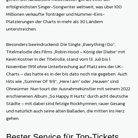
erfolgreichsten Singer-Songwriter weltweit, was über 100
Millionen verkaufte Tonträger und Nummer-Eins-
Platzierungen der Charts in mehr als 30 Ländern
unterstreichen.
Besonders beeindruckend: Die Single „Everything I Do“,
Titelmelodie des Films „Robin Hood – König der Diebe“ mit
Kevin Kostner in der Titelrolle, stand vom 13. Juli bis 1.
November 1991 ohne Unterbrechung auf Platz eins der UK-
Charts – das hatte es in der bis dato noch nie gegeben. Auch
Hits wie „Summer Of ‘69“, „Here I am“ oder „Heaven“ sind
Ohrwürmer. Nun tourt der Ausnahmekünstler mit seinem 2022
erschienenen Album „So Happy It Hurts“ durch acht deutsche
Städte – mit dabei sind fetzige Rockhymnen, rauer Gesang
und natürlich auch seine alten Balladen, die mitten ins Herz
gehen.
Bester Service für Top-Tickets