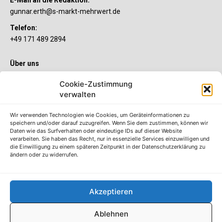
gunnar.erth@s-markt-mehrwert.de
Telefon:
+49 171 489 2894
Über uns
Wenn’s um Geld geht, hat jeder ganz individuelle Vorstellungen.
Cookie-Zustimmung
Sie wollen mehr als ein gewöhnliches Girokonto? Dann ist unser
S-Quin Konto genau das Richtige für Sie. Die beiden
verwalten
Kontomodelle S-Quin Exklusiv und S-Quin Kompakt bietet Ihnen
etliche Inklusivleistungen. Im S-Quin Magazin erfahren Sie
Wir verwenden Technologien wie Cookies, um Geräteinformationen zu
immer, was es Neues gibt.
speichern und/oder darauf zuzugreifen. Wenn Sie dem zustimmen, können wir
Daten wie das Surfverhalten oder eindeutige IDs auf dieser Website
verarbeiten. Sie haben das Recht, nur in essenzielle Services einzuwilligen und
Die S-Quin Kontomodelle
die Einwilligung zu einem späteren Zeitpunkt in der Datenschutzerklärung zu
ändern oder zu widerrufen.
Impressum
Datenschutzhinweise
AGB
Akzeptieren
Erklärung zur Barrierefreiheit
Ablehnen