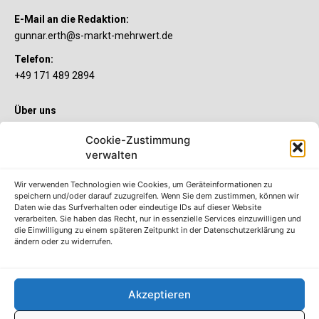
E-Mail an die Redaktion:
gunnar.erth@s-markt-mehrwert.de
Telefon:
+49 171 489 2894
Über uns
Wenn’s um Geld geht, hat jeder ganz individuelle Vorstellungen.
Cookie-Zustimmung
Sie wollen mehr als ein gewöhnliches Girokonto? Dann ist unser
S-Quin Konto genau das Richtige für Sie. Die beiden
verwalten
Kontomodelle S-Quin Exklusiv und S-Quin Kompakt bietet Ihnen
etliche Inklusivleistungen. Im S-Quin Magazin erfahren Sie
Wir verwenden Technologien wie Cookies, um Geräteinformationen zu
immer, was es Neues gibt.
speichern und/oder darauf zuzugreifen. Wenn Sie dem zustimmen, können wir
Daten wie das Surfverhalten oder eindeutige IDs auf dieser Website
verarbeiten. Sie haben das Recht, nur in essenzielle Services einzuwilligen und
Die S-Quin Kontomodelle
die Einwilligung zu einem späteren Zeitpunkt in der Datenschutzerklärung zu
ändern oder zu widerrufen.
Impressum
Datenschutzhinweise
AGB
Akzeptieren
Erklärung zur Barrierefreiheit