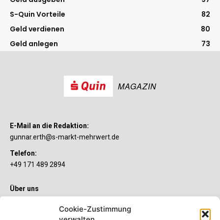
S-Quin Vorteile
82
Geld verdienen
80
Geld anlegen
73
MAGAZIN
E-Mail an die Redaktion:
gunnar.erth@s-markt-mehrwert.de
Telefon:
+49 171 489 2894
Über uns
Wenn’s um Geld geht, hat jeder ganz individuelle Vorstellungen.
Cookie-Zustimmung
Sie wollen mehr als ein gewöhnliches Girokonto? Dann ist unser
verwalten
S-Quin Konto genau das Richtige für Sie. Die beiden