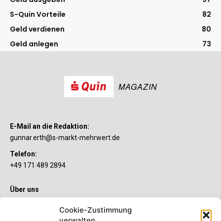
S-Quin Vorteile
82
Geld verdienen
80
Geld anlegen
73
MAGAZIN
E-Mail an die Redaktion:
gunnar.erth@s-markt-mehrwert.de
Telefon:
+49 171 489 2894
Über uns
Wenn’s um Geld geht, hat jeder ganz individuelle Vorstellungen.
Cookie-Zustimmung
Sie wollen mehr als ein gewöhnliches Girokonto? Dann ist unser
verwalten
S-Quin Konto genau das Richtige für Sie. Die beiden