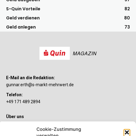
S-Quin Vorteile
82
Geld verdienen
80
Geld anlegen
73
MAGAZIN
E-Mail an die Redaktion:
gunnar.erth@s-markt-mehrwert.de
Telefon:
+49 171 489 2894
Über uns
Wenn’s um Geld geht, hat jeder ganz individuelle Vorstellungen.
Cookie-Zustimmung
Sie wollen mehr als ein gewöhnliches Girokonto? Dann ist unser
verwalten
S-Quin Konto genau das Richtige für Sie. Die beiden