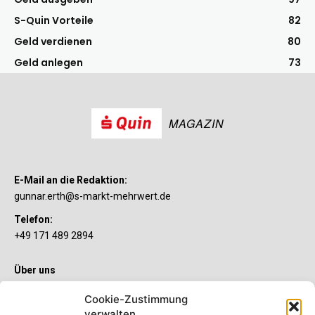
S-Quin Vorteile
82
Geld verdienen
80
Geld anlegen
73
MAGAZIN
E-Mail an die Redaktion:
gunnar.erth@s-markt-mehrwert.de
Telefon:
+49 171 489 2894
Über uns
Wenn’s um Geld geht, hat jeder ganz individuelle Vorstellungen.
Cookie-Zustimmung
Sie wollen mehr als ein gewöhnliches Girokonto? Dann ist unser
verwalten
S-Quin Konto genau das Richtige für Sie. Die beiden