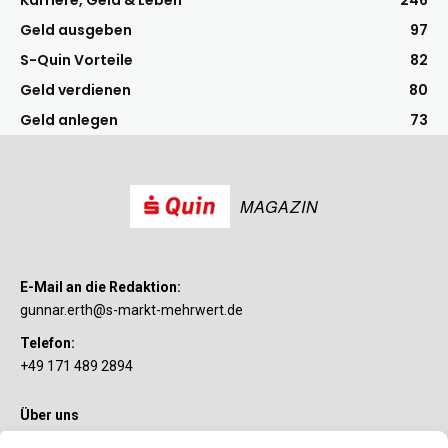
Karriere, Geld & Leben
246
Geld ausgeben
97
S-Quin Vorteile
82
Geld verdienen
80
Geld anlegen
73
MAGAZIN
E-Mail an die Redaktion:
gunnar.erth@s-markt-mehrwert.de
Telefon:
+49 171 489 2894
Über uns
Wenn’s um Geld geht, hat jeder ganz individuelle Vorstellungen.