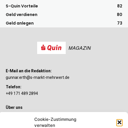
S-Quin Vorteile
82
Geld verdienen
80
Geld anlegen
73
MAGAZIN
E-Mail an die Redaktion:
gunnar.erth@s-markt-mehrwert.de
Telefon:
+49 171 489 2894
Über uns
Wenn’s um Geld geht, hat jeder ganz individuelle Vorstellungen.
Cookie-Zustimmung
Sie wollen mehr als ein gewöhnliches Girokonto? Dann ist unser
verwalten
S-Quin Konto genau das Richtige für Sie. Die beiden