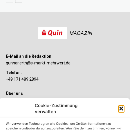
MAGAZIN
E-Mail an die Redaktion:
gunnar.erth@s-markt-mehrwert.de
Telefon:
+49 171 489 2894
Über uns
Wenn’s um Geld geht, hat jeder ganz individuelle Vorstellungen.
Cookie-Zustimmung
Sie wollen mehr als ein gewöhnliches Girokonto? Dann ist unser
S-Quin Konto genau das Richtige für Sie. Die beiden
verwalten
Kontomodelle S-Quin Exklusiv und S-Quin Kompakt bietet Ihnen
etliche Inklusivleistungen. Im S-Quin Magazin erfahren Sie
Wir verwenden Technologien wie Cookies, um Geräteinformationen zu
immer, was es Neues gibt.
speichern und/oder darauf zuzugreifen. Wenn Sie dem zustimmen, können wir