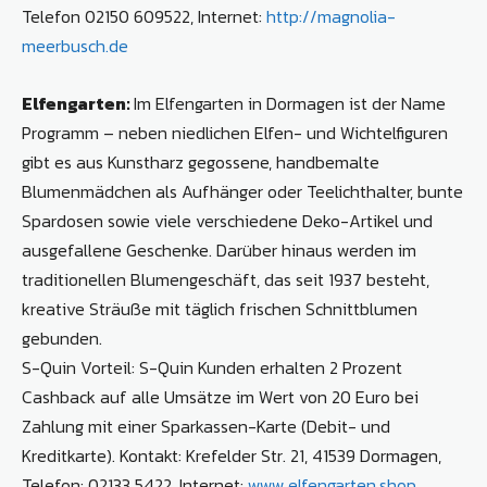
Telefon 02150 609522, Internet:
http://magnolia-
meerbusch.de
Elfengarten:
Im Elfengarten in Dormagen ist der Name
Programm – neben niedlichen Elfen- und Wichtelfiguren
gibt es aus Kunstharz gegossene, handbemalte
Blumenmädchen als Aufhänger oder Teelichthalter, bunte
Spardosen sowie viele verschiedene Deko-Artikel und
ausgefallene Geschenke. Darüber hinaus werden im
traditionellen Blumengeschäft, das seit 1937 besteht,
kreative Sträuße mit täglich frischen Schnittblumen
gebunden.
S-Quin Vorteil: S-Quin Kunden erhalten 2 Prozent
Cashback auf alle Umsätze im Wert von 20 Euro bei
Zahlung mit einer Sparkassen-Karte (Debit- und
Kreditkarte). Kontakt: Krefelder Str. 21, 41539 Dormagen,
Telefon: 02133 5422, Internet:
www.elfengarten.shop