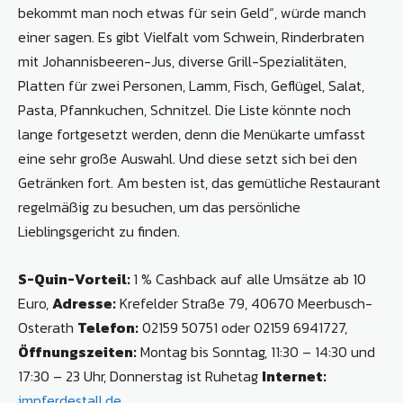
bekommt man noch etwas für sein Geld“, würde manch
einer sagen. Es gibt Vielfalt vom Schwein, Rinderbraten
mit Johannisbeeren-Jus, diverse Grill-Spezialitäten,
Platten für zwei Personen, Lamm, Fisch, Geflügel, Salat,
Pasta, Pfannkuchen, Schnitzel. Die Liste könnte noch
lange fortgesetzt werden, denn die Menükarte umfasst
eine sehr große Auswahl. Und diese setzt sich bei den
Getränken fort. Am besten ist, das gemütliche Restaurant
regelmäßig zu besuchen, um das persönliche
Lieblingsgericht zu finden.
S-Quin-Vorteil:
1 % Cashback auf alle Umsätze ab 10
Euro,
Adresse:
Krefelder Straße 79, 40670 Meerbusch-
Osterath
Telefon:
02159 50751 oder 02159 6941727,
Öffnungszeiten:
Montag bis Sonntag, 11:30 – 14:30 und
17:30 – 23 Uhr, Donnerstag ist Ruhetag
Internet:
impferdestall.de