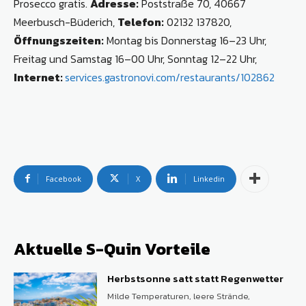
Prosecco gratis.
Adresse:
Poststraße 70, 40667
Meerbusch-Büderich,
Telefon:
02132 137820,
Öffnungszeiten:
Montag bis Donnerstag 16–23 Uhr,
Freitag und Samstag 16–00 Uhr, Sonntag 12–22 Uhr,
Internet:
services.gastronovi.com/restaurants/102862
Facebook
X
Linkedin
Aktuelle S-Quin Vorteile
Herbstsonne satt statt Regenwetter
Milde Temperaturen, leere Strände,