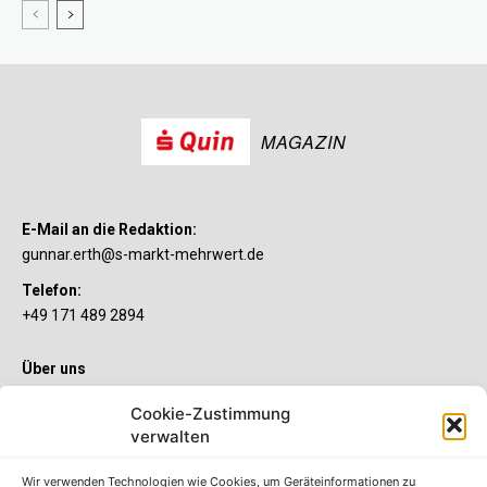
MAGAZIN
E-Mail an die Redaktion:
gunnar.erth@s-markt-mehrwert.de
Telefon:
+49 171 489 2894
Über uns
Wenn’s um Geld geht, hat jeder ganz individuelle Vorstellungen.
Cookie-Zustimmung
Sie wollen mehr als ein gewöhnliches Girokonto? Dann ist unser
S-Quin Konto genau das Richtige für Sie. Die beiden
verwalten
Kontomodelle S-Quin Exklusiv und S-Quin Kompakt bietet Ihnen
etliche Inklusivleistungen. Im S-Quin Magazin erfahren Sie
Wir verwenden Technologien wie Cookies, um Geräteinformationen zu