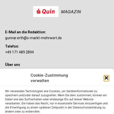
MAGAZIN
E-Mail an die Redaktion:
gunnar.erth@s-markt-mehrwert.de
Telefon:
+49 171 489 2894
Über uns
Wenn’s um Geld geht, hat jeder ganz individuelle Vorstellungen.
Cookie-Zustimmung
Sie wollen mehr als ein gewöhnliches Girokonto? Dann ist unser
S-Quin Konto genau das Richtige für Sie. Die beiden
verwalten
Kontomodelle S-Quin Exklusiv und S-Quin Kompakt bietet Ihnen
etliche Inklusivleistungen. Im S-Quin Magazin erfahren Sie
Wir verwenden Technologien wie Cookies, um Geräteinformationen zu
immer, was es Neues gibt.
speichern und/oder darauf zuzugreifen. Wenn Sie dem zustimmen, können wir
Daten wie das Surfverhalten oder eindeutige IDs auf dieser Website
verarbeiten. Sie haben das Recht, nur in essenzielle Services einzuwilligen und
Die S-Quin Kontomodelle
die Einwilligung zu einem späteren Zeitpunkt in der Datenschutzerklärung zu
ändern oder zu widerrufen.
Impressum