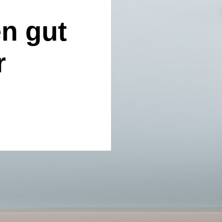
n gut
r