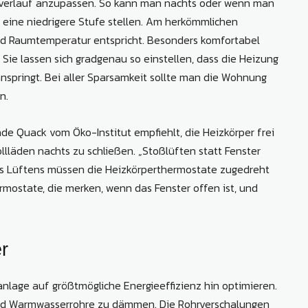
esverlauf anzupassen. So kann man nachts oder wenn man
 eine niedrigere Stufe stellen. Am herkömmlichen
rad Raumtemperatur entspricht. Besonders komfortabel
ie lassen sich gradgenau so einstellen, dass die Heizung
nspringt. Bei aller Sparsamkeit sollte man die Wohnung
n.
nde Quack vom Öko-Institut empfiehlt, die Heizkörper frei
llläden nachts zu schließen. „Stoßlüften statt Fenster
des Lüftens müssen die Heizkörperthermostate zugedreht
ermostate, die merken, wenn das Fenster offen ist, und
r
zanlage auf größtmögliche Energieeffizienz hin optimieren.
 und Warmwasserrohre zu dämmen. Die Rohrverschalungen