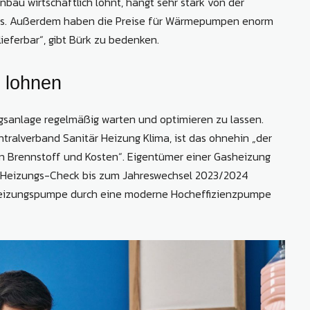
inbau wirtschaftlich lohnt, hängt sehr stark von der
ewiss. Außerdem haben die Preise für Wärmepumpen enorm
eferbar“, gibt Bürk zu bedenken.
 lohnen
ngsanlage regelmäßig warten und optimieren zu lassen.
ralverband Sanitär Heizung Klima, ist das ohnehin „der
on Brennstoff und Kosten“. Eigentümer einer Gasheizung
nen Heizungs-Check bis zum Jahreswechsel 2023/2024
 Heizungspumpe durch eine moderne Hocheffizienzpumpe