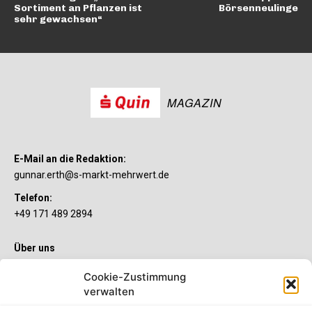
Sortiment an Pflanzen ist
Börsenneulinge
sehr gewachsen“
MAGAZIN
E-Mail an die Redaktion:
gunnar.erth@s-markt-mehrwert.de
Telefon:
+49 171 489 2894
Über uns
Wenn’s um Geld geht, hat jeder ganz individuelle Vorstellungen.
Cookie-Zustimmung
Sie wollen mehr als ein gewöhnliches Girokonto? Dann ist unser
S-Quin Konto genau das Richtige für Sie. Die beiden
verwalten
Kontomodelle S-Quin Exklusiv und S-Quin Kompakt bietet Ihnen